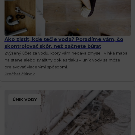
Ako zistiť, kde tečie voda? Poradíme vám, čo
skontrolovať skôr, než začnete búrať
Zvýšený účet za vodu, ktorý vám nedáva zmysel. Vlhká mapa
na stene alebo zvláštny pokles tlaku – únik vody sa môže
prejavovať viacerými spôsobmi.
Prečítať článok
ÚNIK VODY