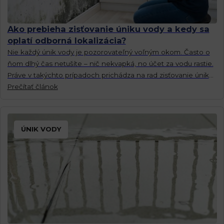
Ako prebieha zisťovanie úniku vody a kedy sa
oplatí odborná lokalizácia?
Nie každý únik vody je pozorovateľný voľným okom. Často o
ňom dlhý čas netušíte – nič nekvapká, no účet za vodu rastie.
Práve v takýchto prípadoch prichádza na rad zisťovanie úniku
vody.
Prečítať článok
ÚNIK VODY