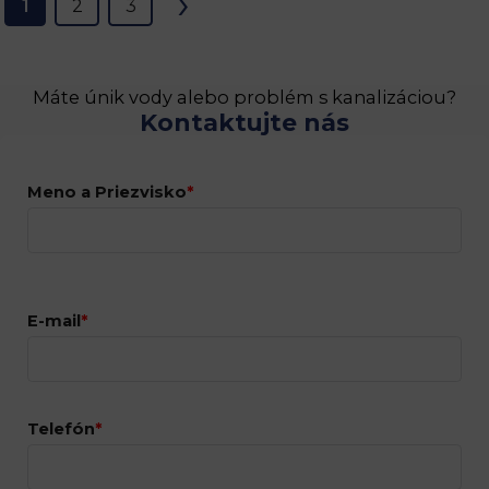
›
1
2
3
Máte únik vody alebo problém s kanalizáciou?
Kontaktujte nás
Meno a Priezvisko
*
E-mail
*
Telefón
*