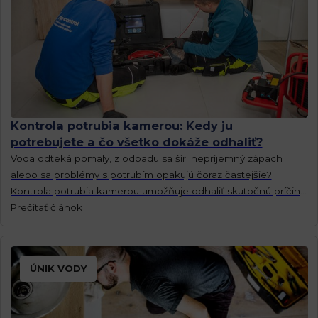
Kontrola potrubia kamerou: Kedy ju
potrebujete a čo všetko dokáže odhaliť?
Voda odteká pomaly, z odpadu sa šíri nepríjemný zápach
alebo sa problémy s potrubím opakujú čoraz častejšie?
Kontrola potrubia kamerou umožňuje odhaliť skutočnú príčinu
problému.
Prečítať článok
ÚNIK VODY