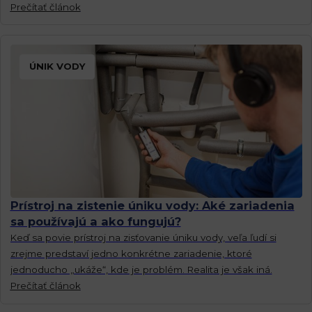
pokiaľ viete, ako na to.
Prečítať článok
ÚNIK VODY
Prístroj na zistenie úniku vody: Aké zariadenia
sa používajú a ako fungujú?
Keď sa povie prístroj na zisťovanie úniku vody, veľa ľudí si
zrejme predstaví jedno konkrétne zariadenie, ktoré
jednoducho „ukáže“, kde je problém. Realita je však iná.
Prečítať článok