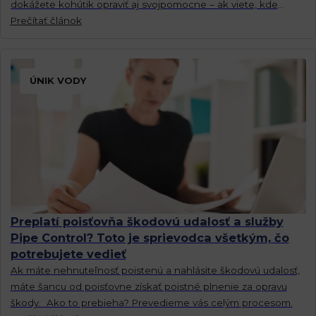
dokážete kohútik opraviť aj svojpomocne – ak viete, kde
hľadať problém.
Prečítať článok
ÚNIK VODY
Preplatí poisťovňa škodovú udalosť a služby
Pipe Control? Toto je sprievodca všetkým, čo
potrebujete vedieť
Ak máte nehnuteľnosť poistenú a nahlásite škodovú udalosť,
máte šancu od poisťovne získať poistné plnenie za opravu
škody. Ako to prebieha? Prevedieme vás celým procesom.