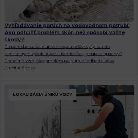
Vyhľadávanie porúch na vodovodnom potrubí:
Ako odhaliť problém skôr, než spôsobí vážne
škody?
Pri poruche sa vám účet za vodu môže vyšplhať do
neúnosných výšok. Ako si ušetríte čas, peniaze aj nervy?
Poradíme vám, ako problém na potrubí odhalíte včas.
Prečítať článok
LOKALIZÁCIA ÚNIKU VODY