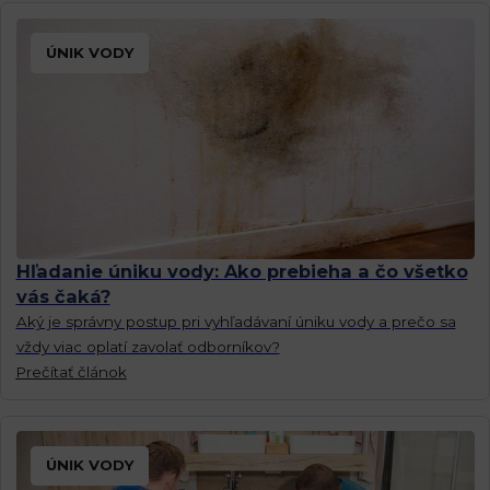
ÚNIK VODY
Hľadanie úniku vody: Ako prebieha a čo všetko
vás čaká?
Aký je správny postup pri vyhľadávaní úniku vody a prečo sa
vždy viac oplatí zavolať odborníkov?
Prečítať článok
ÚNIK VODY