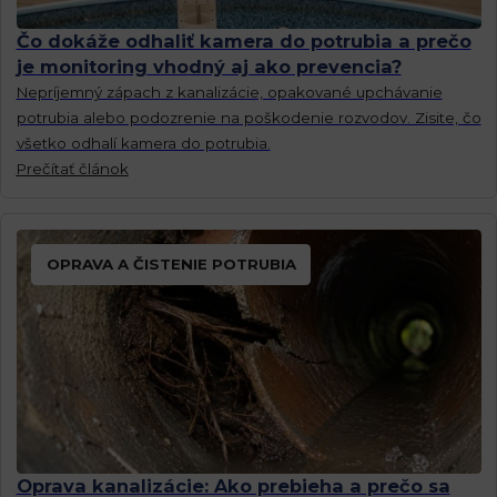
Čo dokáže odhaliť kamera do potrubia a prečo
je monitoring vhodný aj ako prevencia?
Nepríjemný zápach z kanalizácie, opakované upchávanie
potrubia alebo podozrenie na poškodenie rozvodov. Zisite, čo
všetko odhalí kamera do potrubia.
Prečítať článok
OPRAVA A ČISTENIE POTRUBIA
Oprava kanalizácie: Ako prebieha a prečo sa