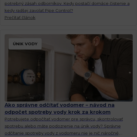
potrebný zásah odborníkov. Kedy postačí domáce čistenie a
kedy radšej zavolať Pipe Control?
Prečítať článok
ÚNIK VODY
Ako správne odčítať vodomer – návod na
odpočet spotreby vody krok za krokom
Potrebujete odpočítať vodomer pre správcu, skontrolovať
spotrebu alebo máte podozrenie na únik vody? Správne
odčítanie spotreby vody z vodomeru nie je nič náročné,