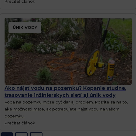
Prečítať článok
ÚNIK VODY
Ako nájsť vodu na pozemku? Kopanie studne,
trasovanie inžinierskych sietí aj únik vody
Voda na pozemku môže byť dar aj problém. Pozrite sa na to,
aké možnosti máte, ak potrebujete nájsť vodu na vašom
pozemku.
Prečítať článok