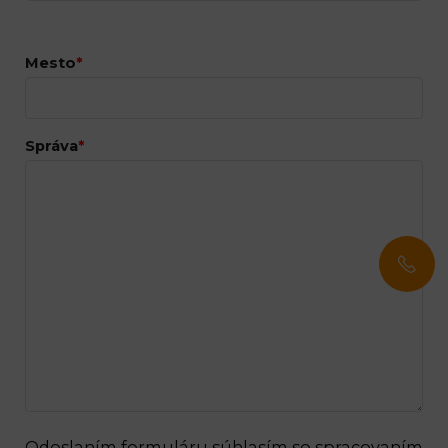
Mesto
*
Správa
*
Odoslaním formuláru súhlasím so spracovaním