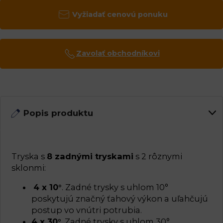
Vyžiadať cenovú ponuku
Zavolať obchodníkovi
Popis produktu
Tryska s
8 zadnými tryskami
s 2 rôznymi
sklonmi:
4 x 10°
. Zadné trysky s uhlom 10°
poskytujú značný ťahový výkon a uľahčujú
postup vo vnútri potrubia.
4 x 30°
. Zadné trysky s uhlom 30°