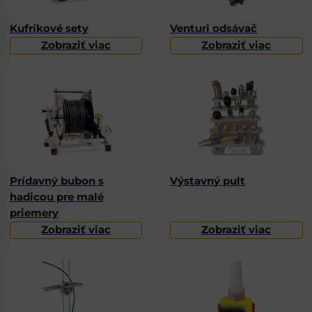
Kufríkové sety
Venturi odsávač
Zobraziť viac
Zobraziť viac
Prídavný bubon s
Výstavný pult
hadicou pre malé
priemery
Zobraziť viac
Zobraziť viac