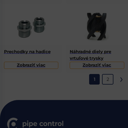
Prechodky na hadice
Náhradné diely pre
vrtuľové trysky
Zobraziť viac
Zobraziť viac
›
1
2