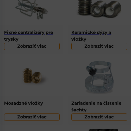
Fixné centralizéry pre
Keramické dýzy a
trysky
vložky
Zobraziť viac
Zobraziť viac
Mosadzné vložky
Zariadenie na čistenie
šachty
Zobraziť viac
Zobraziť viac