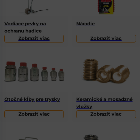
Vodiace prvky na
Náradie
ochranu hadice
Zobraziť viac
Zobraziť viac
Otočné kĺby pre trysky
Keramické a mosadzné
vložky
Zobraziť viac
Zobraziť viac