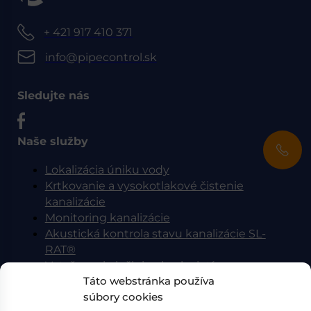
+ 421 917 410 371
info@pipecontrol.sk
Sledujte nás
Naše služby
Lokalizácia úniku vody
Krtkovanie a vysokotlakové čistenie
kanalizácie
Monitoring kanalizácie
Akustická kontrola stavu kanalizácie SL-
RAT®
Vytyčovanie inžinierskych sietí
Táto webstránka používa
Úspora vody
súbory cookies
Dôležité odkazy