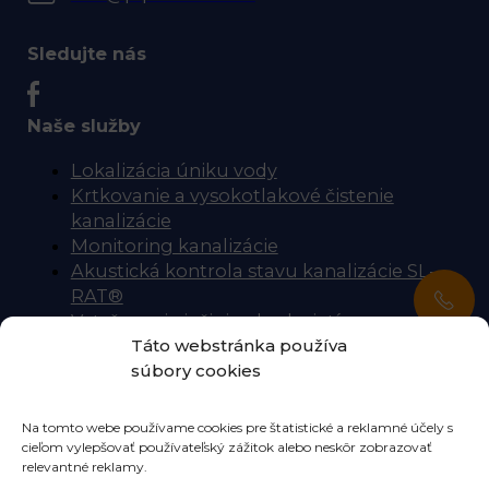
Sledujte nás
Naše služby
Lokalizácia úniku vody
Krtkovanie a vysokotlakové čistenie
kanalizácie
Monitoring kanalizácie
Akustická kontrola stavu kanalizácie SL-
RAT®
Vytyčovanie inžinierskych sietí
Táto webstránka používa
Úspora vody
súbory cookies
Dôležité odkazy
Na tomto webe používame cookies pre štatistické a reklamné účely s
Kontakt
cieľom vylepšovať používateľský zážitok alebo neskôr zobrazovať
O nás
relevantné reklamy.
Cookies