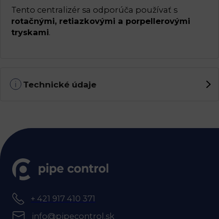
Tento centralizér sa odporúča používať s
rotačnými, retiazkovými a porpellerovými
tryskami
.
Technické údaje
+ 421 917 410 371
info@pipecontrol.sk