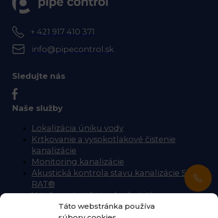
+ 421 917 410 371
info@pipecontrol.sk
Sledujte nás
Naše služby
Lokalizácia úniku vody
Krtkovanie a vysokotlakové čistenie
kanalizácie
Monitoring kanalizácie
Akustická kontrola stavu kanalizácie SL-
RAT®
Vytyčovanie inžinierskych sietí
Táto webstránka používa
Úspora vody
súbory cookies