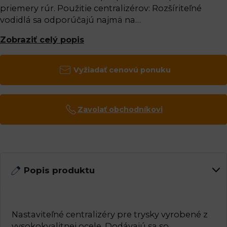
priemery rúr. Použitie centralizérov: Rozšíriteľné
vodidlá sa odporúčajú najmä na…
Zobraziť celý popis
Vyžiadať cenovú ponuku
Zavolať obchodníkovi
Popis produktu
Nastaviteľné centralizéry pre trysky vyrobené z
vysokokvalitnej ocele. Dodávajú sa so