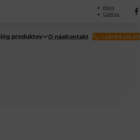
Blog
Galéria
alóg produktov
O nás
Kontakt
+ 421 917 410 371