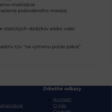
amo-nivelizácie
označenie poškodeného miesta)
 statických obrázkov alebo videí.
batériu tzv. “na výmenu počas práce”
Dôležité odkazy
Kontakt
kanalizácie
O nás
Cookies