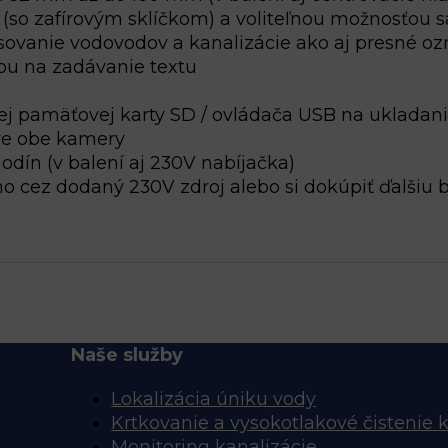
(so zafírovým sklíčkom) a voliteľnou možnosťou s
trasovanie vodovodov a kanalizácie ako aj presné 
cou na zadávanie textu
j pamäťovej karty SD / ovládača USB na ukladanie
pre obe kamery
odín (v balení aj 230V nabíjačka)
mo cez dodaný 230V zdroj alebo si dokúpiť ďalšiu 
Naše služby
Lokalizácia úniku vody
Krtkovanie a vysokotlakové čistenie 
Monitoring kanalizácie