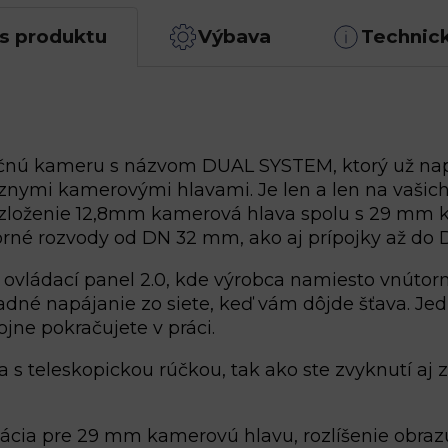
s produktu
Výbava
Technic
nú kameru s názvom DUAL SYSTEM, ktorý už napov
ôznymi kamerovými hlavami. Je len a len na vaš
ie zloženie 12,8mm kamerová hlava spolu s 29 mm
né rozvody od DN 32 mm, ako aj prípojky až do
vládací panel 2.0, kde výrobca namiesto vnútornej
adné napájanie zo siete, keď vám dôjde šťava. Jed
jne pokračujete v práci.
 s teleskopickou rúčkou, tak ako ste zvyknutí aj 
ácia pre 29 mm kamerovú hlavu, rozlíšenie obrazu 