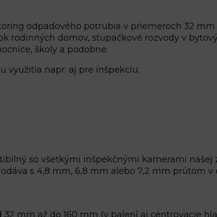
oring odpadového potrubia v priemeroch 32 mm a
jok rodinných domov, stupačkové rozvody v bytov
ocnice, školy a podobne.
využitia napr. aj pre inšpekciu:
atibilný so všetkými inšpekčnými kamerami našej
 dodáva s 4,8 mm, 6,8 mm alebo 7,2 mm prútom v 
d 32 mm až do 160 mm (v balení aj centrovacie hla