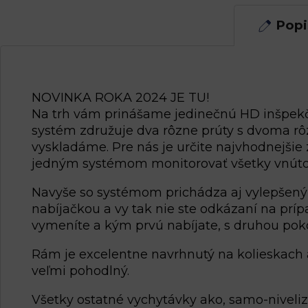
Popi
NOVINKA ROKA 2024 JE TU!
Na trh vám prinášame jedinečnú HD inšpekč
systém združuje dva rôzne prúty s dvoma r
vyskladáme. Pre nás je určite najvhodnejš
jedným systémom monitorovať všetky vnútor
Navyše so systémom prichádza aj vylepšený o
nabíjačkou a vy tak nie ste odkázaní na príp
vymeníte a kým prvú nabíjate, s druhou poko
Rám je excelentne navrhnutý na kolieskach a
veľmi pohodlný.
Všetky ostatné vychytávky ako, samo-niveliz