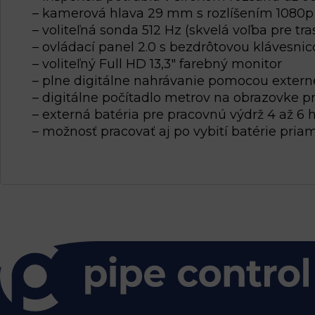
– kamerová hlava 29 mm s rozlíšením 1080p 
– voliteľná sonda 512 Hz (skvelá voľba pre 
– ovládací panel 2.0 s bezdrôtovou klávesni
– voliteľný Full HD 13,3″ farebný monitor
– plne digitálne nahrávanie pomocou externe
– digitálne počítadlo metrov na obrazovke 
– externá batéria pre pracovnú výdrž 4 až 6 h
– možnosť pracovať aj po vybití batérie pria