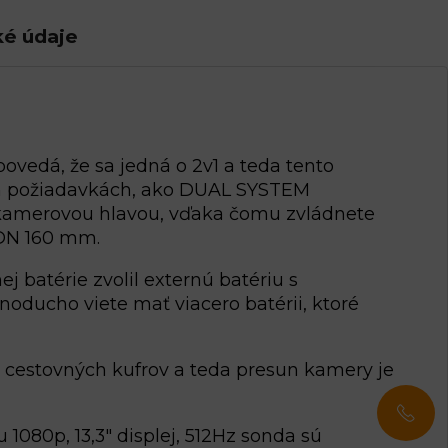
ké údaje
edá, že sa jedná o 2v1 a teda tento
ich požiadavkách, ako DUAL SYSTEM
 kamerovou hlavou, vďaka čomu zvládnete
 DN 160 mm.
 batérie zvolil externú batériu s
noducho viete mať viacero batérii, ktoré
z cestovných kufrov a teda presun kamery je
1080p, 13,3″ displej, 512Hz sonda sú