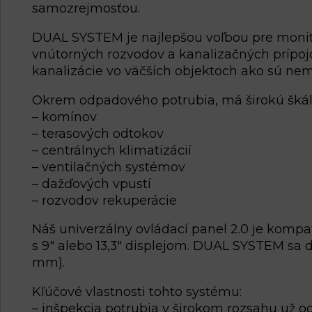
samozrejmosťou.
DUAL SYSTEM je najlepšou voľbou pre monit
vnútorných rozvodov a kanalizačných prípo
kanalizácie vo väčších objektoch ako sú nem
Okrem odpadového potrubia, má širokú škálu 
– komínov
– terasových odtokov
– centrálnych klimatizácií
– ventilačných systémov
– dažďových vpustí
– rozvodov rekuperácie
Náš univerzálny ovládací panel 2.0 je komp
s 9″ alebo 13,3″ displejom. DUAL SYSTEM sa
mm).
Kľúčové vlastnosti tohto systému:
– inšpekcia potrubia v širokom rozsahu už o