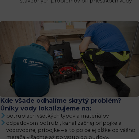
stavebných problémov pri priesakoch vody.
Kde všade odhalíme skrytý problém?
Úniky vody lokalizujeme na:
potrubiach všetkých typov a materiálov.
odpadovom potrubí, kanalizačnej prípojke a
vodovodnej prípojke – a to po celej dĺžke od vášho
merača v šachte až po vstup do budovy.