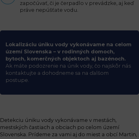
započúvať, či je čerpadlo v prevádzke, aj keď
práve nepúšťate vodu.
Lokalizáciu úniku vody vykonávame na celom
území Slovenska – v rodinných domoch,
bytoch, komerčných objektoch aj bazénoch.
Ak máte podozrenie na únik vody, čo najskôr nás
kontaktujte a dohodneme sa na ďalšom
postupe.
Detekciu úniku vody vykonávame v mestách,
mestských častiach a obciach po celom území
Slovenska. Prídeme za vami aj do miest a obcí Martin,