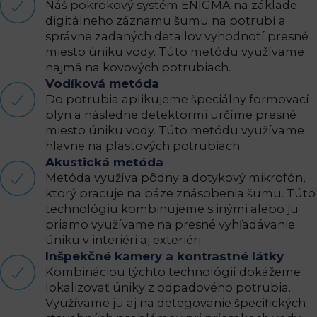
Náš pokrokový systém ENIGMA na základe
digitálneho záznamu šumu na potrubí a
správne zadaných detailov vyhodnotí presné
miesto úniku vody. Túto metódu využívame
najmä na kovových potrubiach.
Vodíková metóda
Do potrubia aplikujeme špeciálny formovací
plyn a následne detektormi určíme presné
miesto úniku vody. Túto metódu využívame
hlavne na plastových potrubiach.
Akustická metóda
Metóda využíva pôdny a dotykový mikrofón,
ktorý pracuje na báze znásobenia šumu. Túto
technológiu kombinujeme s inými alebo ju
priamo využívame na presné vyhľadávanie
úniku v interiéri aj exteriéri.
Inšpekčné kamery a kontrastné látky
Kombináciou týchto technológií dokážeme
lokalizovať úniky z odpadového potrubia.
Využívame ju aj na detegovanie špecifických