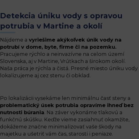
Detekcia úniku vody s opravou
potrubia v Martine a okolí
Nájdeme a
vyriešime akýkoľvek únik vody na
potrubí v dome, byte, firme či na pozemku.
Pracujeme rýchlo a neinvazívne na celom území
Slovenska, aj v Martine, Vrútkach a širokom okolí.
Naša práca je rýchla a čistá. Presné miesto úniku vody
lokalizujeme aj cez stenu či obklad.
Po lokalizácii vysekáme len minimálnu časť steny a
problematický úsek potrubia opravíme ihneď bez
nutnosti búrania
. Na záver vykonáme tlakovú a
funkčnú skúšku. Keďže vieme zasiahnuť okamžite,
dokážeme značne minimalizovať vaše škody na
majetku a ušetriť vám čas, starosti i peniaze.