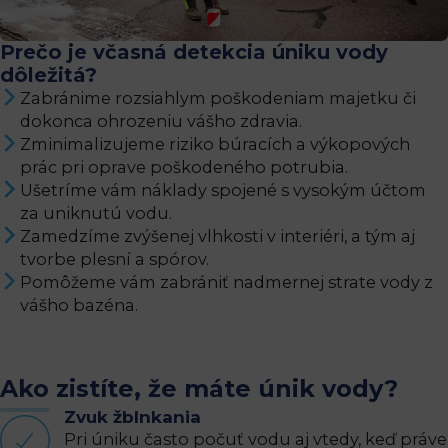
Prečo je včasná detekcia úniku vody
dôležitá?
Zabránime rozsiahlym poškodeniam majetku či
dokonca ohrozeniu vášho zdravia.
Zminimalizujeme riziko búracích a výkopových
prác pri oprave poškodeného potrubia.
Ušetríme vám náklady spojené s vysokým účtom
za uniknutú vodu.
Zamedzíme zvýšenej vlhkosti v interiéri, a tým aj
tvorbe plesní a spórov.
Pomôžeme vám zabrániť nadmernej strate vody z
vášho bazéna.
Ako zistíte, že máte únik vody?
Zvuk žblnkania
Pri úniku často počuť vodu aj vtedy, keď práve