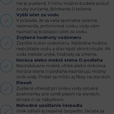
nie je pustená. V tichu možno budete počuť
zvuky zurčania, žblnkania či tečenia.
Vyšší účet za vodu
V prípade, že sa vaša spotreba výrazne
nezmenila, prítomnosť úniku vody vám
naznačí aj stúpajúci účet za vodu.
Zvýšené hodnoty vodomeru
Zapíšte si stav vodomeru. Následne hodinu
nepúšťajte vodu a stav opäť skontrolujte. Ak
voda niekde uniká, hodnoty sa zmenia.
Horúca alebo mokrá stena či podlaha
Neočakávane mokrá, vlhká alebo dokonca
horúca stena či podlaha naznačujú možný
únik vody. Pridať sa môžu aj fľaky na stenách.
Pleseň
Zvýšená vlhkosť pri úniku vody vytvára
podmienky pre vznik plesní na stenách,
strope či za nábytkom.
Náhodné spúšťanie čerpadla
Únik odhalí aj tepelné čerpadlo. Skúste sa