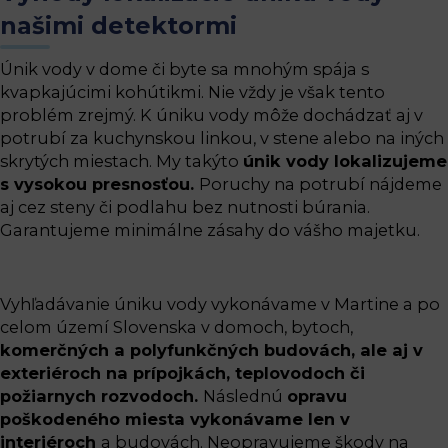
našimi detektormi
Únik vody v dome či byte sa mnohým spája s
kvapkajúcimi kohútikmi. Nie vždy je však tento
problém zrejmý. K úniku vody môže dochádzať aj v
potrubí za kuchynskou linkou, v stene alebo na iných
skrytých miestach. My takýto
únik vody lokalizujeme
s vysokou presnosťou.
Poruchy na potrubí nájdeme
aj cez steny či podlahu bez nutnosti búrania.
Garantujeme minimálne zásahy do vášho majetku.
Vyhľadávanie úniku vody vykonávame v Martine a po
celom území Slovenska v domoch, bytoch,
komerčných a polyfunkčných budovách, ale aj v
exteriéroch na prípojkách, teplovodoch či
požiarnych rozvodoch.
Následnú
opravu
poškodeného miesta vykonávame len v
interiéroch
a budovách. Neopravujeme škody na