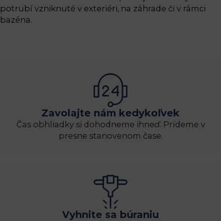
potrubí vzniknuté v exteriéri, na záhrade či v rámci
bazéna.
Zavolajte nám kedykoľvek
Čas obhliadky si dohodneme ihneď. Prídeme v
presne stanovenom čase.
Vyhnite sa búraniu