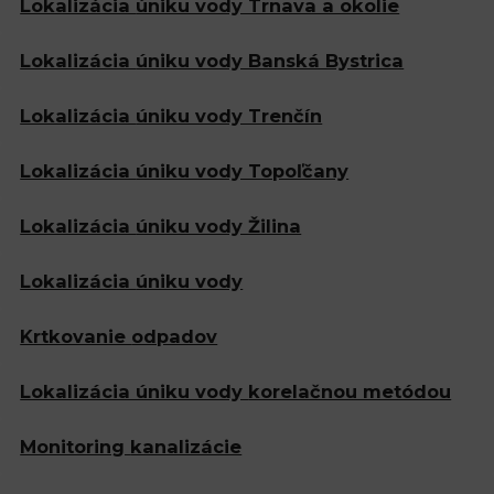
Lokalizácia
úniku vody Trnava a okolie
Lokalizácia
úniku vody Banská Bystrica
Lokalizácia
úniku vody Trenčín
Lokalizácia
úniku vody Topoľčany
Lokalizácia
úniku vody Žilina
Lokalizácia
úniku vody
Krtkovanie
odpadov
Lokalizácia úniku vody
korelačnou metódou
Monitoring
kanalizácie