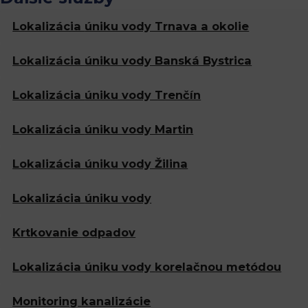
Lokalizácia
úniku vody Trnava a okolie
Lokalizácia
úniku vody Banská Bystrica
Lokalizácia
úniku vody Trenčín
Lokalizácia
úniku vody Martin
Lokalizácia
úniku vody Žilina
Lokalizácia
úniku vody
Krtkovanie
odpadov
Lokalizácia úniku vody
korelačnou metódou
Monitoring
kanalizácie