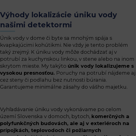
Výhody lokalizácie úniku vody
našimi detektormi
Únik vody v dome či byte sa mnohým spája s
kvapkajúcimi kohútikmi. Nie vždy je tento problém
taký zrejmý. K úniku vody môže dochádzať aj v
potrubí za kuchynskou linkou, v stene alebo na inom
skrytom mieste. My takýto
únik vody lokalizujeme s
vysokou presnosťou.
Poruchy na potrubí nájdeme aj
cez steny či podlahu bez nutnosti búrania.
Garantujeme minimálne zásahy do vášho majetku.
Vyhľadávanie úniku vody vykonávame po celom
území Slovenska v domoch, bytoch,
komerčných a
polyfunkčných budovách, ale aj v exteriéroch na
prípojkách, teplovodoch či požiarnych