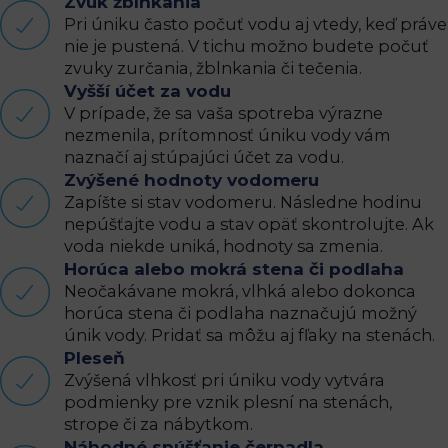
Zvuk žblnkania
Pri úniku často počuť vodu aj vtedy, keď práve
nie je pustená. V tichu možno budete počuť
zvuky zurčania, žblnkania či tečenia.
Vyšší účet za vodu
V prípade, že sa vaša spotreba výrazne
nezmenila, prítomnosť úniku vody vám
naznačí aj stúpajúci účet za vodu.
Zvýšené hodnoty vodomeru
Zapíšte si stav vodomeru. Následne hodinu
nepúšťajte vodu a stav opäť skontrolujte. Ak
voda niekde uniká, hodnoty sa zmenia.
Horúca alebo mokrá stena či podlaha
Neočakávane mokrá, vlhká alebo dokonca
horúca stena či podlaha naznačujú možný
únik vody. Pridať sa môžu aj fľaky na stenách.
Pleseň
Zvýšená vlhkosť pri úniku vody vytvára
podmienky pre vznik plesní na stenách,
strope či za nábytkom.
Náhodné spúšťanie čerpadla