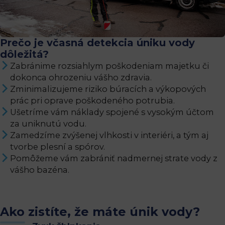
Prečo je včasná detekcia úniku vody
dôležitá?
Zabránime rozsiahlym poškodeniam majetku či
dokonca ohrozeniu vášho zdravia.
Zminimalizujeme riziko búracích a výkopových
prác pri oprave poškodeného potrubia.
Ušetríme vám náklady spojené s vysokým účtom
za uniknutú vodu.
Zamedzíme zvýšenej vlhkosti v interiéri, a tým aj
tvorbe plesní a spórov.
Pomôžeme vám zabrániť nadmernej strate vody z
vášho bazéna.
Ako zistíte, že máte únik vody?