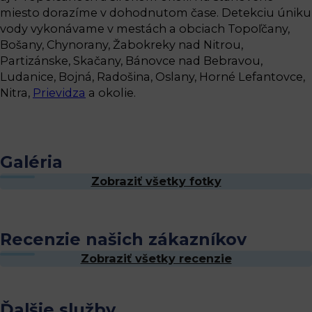
miesto dorazíme v dohodnutom čase. Detekciu úniku
vody vykonávame v mestách a obciach Topoľčany,
Bošany, Chynorany, Žabokreky nad Nitrou,
Partizánske, Skačany, Bánovce nad Bebravou,
Ludanice, Bojná, Radošina, Oslany, Horné Lefantovce,
Nitra,
Prievidza
a okolie.
Galéria
Zobraziť všetky fotky
Recenzie našich zákazníkov
Zobraziť všetky recenzie
Ďalšie služby