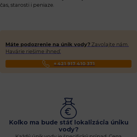
čas, starosti i peniaze.
Máte podozrenie na únik vody?
Zavolajte nám.
Havárie riešime ihneď.
+ 421 917 410 371
Koľko ma bude stáť lokalizácia úniku
vody?
Každý únik vody je špecifický prípad. Cena