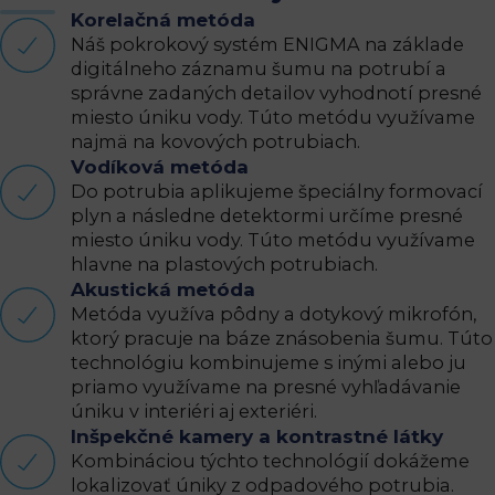
Korelačná metóda
Náš pokrokový systém ENIGMA na základe
digitálneho záznamu šumu na potrubí a
správne zadaných detailov vyhodnotí presné
miesto úniku vody. Túto metódu využívame
najmä na kovových potrubiach.
Vodíková metóda
Do potrubia aplikujeme špeciálny formovací
plyn a následne detektormi určíme presné
miesto úniku vody. Túto metódu využívame
hlavne na plastových potrubiach.
Akustická metóda
Metóda využíva pôdny a dotykový mikrofón,
ktorý pracuje na báze znásobenia šumu. Túto
technológiu kombinujeme s inými alebo ju
priamo využívame na presné vyhľadávanie
úniku v interiéri aj exteriéri.
Inšpekčné kamery a kontrastné látky
Kombináciou týchto technológií dokážeme
lokalizovať úniky z odpadového potrubia.