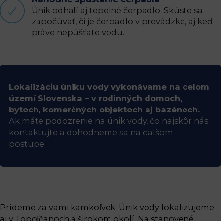
Únik odhalí aj tepelné čerpadlo. Skúste sa
započúvať, či je čerpadlo v prevádzke, aj keď
práve nepúšťate vodu.
Lokalizáciu úniku vody vykonávame na celom
území Slovenska – v rodinných domoch,
bytoch, komerčných objektoch aj bazénoch.
Ak máte podozrenie na únik vody, čo najskôr nás
kontaktujte a dohodneme sa na ďalšom
postupe.
Prídeme za vami kamkoľvek. Únik vody lokalizujeme
aj v Topoľčanoch a širokom okolí. Na stanovené