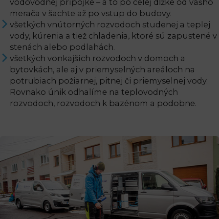
vodovodnej prípojke – a to po celej dĺžke od vášho
merača v šachte až po vstup do budovy.
všetkých vnútorných rozvodoch studenej a teplej
vody, kúrenia a tiež chladenia, ktoré sú zapustené v
stenách alebo podlahách.
všetkých vonkajších rozvodoch v domoch a
bytovkách, ale aj v priemyselných areáloch na
potrubiach požiarnej, pitnej či priemyselnej vody.
Rovnako únik odhalíme na teplovodných
rozvodoch, rozvodoch k bazénom a podobne.