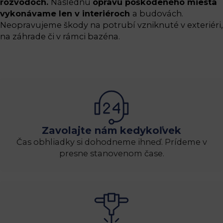
rozvodoch.
Následnú
opravu poškodeného miesta
vykonávame len v interiéroch
a budovách.
Neopravujeme škody na potrubí vzniknuté v exteriéri,
na záhrade či v rámci bazéna.
Zavolajte nám kedykoľvek
Čas obhliadky si dohodneme ihneď. Prídeme v
presne stanovenom čase.