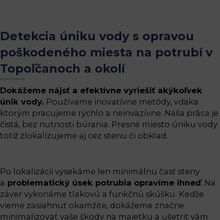
Detekcia úniku vody s opravou
poškodeného miesta na potrubí v
Topoľčanoch a okolí
Dokážeme nájsť a efektívne vyriešiť akýkoľvek
únik vody.
Používame inovatívne metódy, vďaka
ktorým pracujeme rýchlo a neinvazívne. Naša práca je
čistá, bez nutnosti búrania. Presné miesto úniku vody
totiž zlokalizujeme aj cez stenu či obklad.
Po lokalizácii vysekáme len minimálnu časť steny
a
problematický úsek potrubia opravíme ihneď
. Na
záver vykonáme tlakovú a funkčnú skúšku. Keďže
vieme zasiahnuť okamžite, dokážeme značne
minimalizovať vaše škody na majetku a ušetriť vám