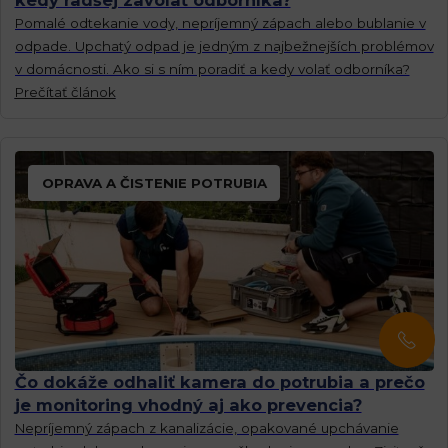
kedy radšej zavolať odborníka?
Pomalé odtekanie vody, nepríjemný zápach alebo bublanie v
odpade. Upchatý odpad je jedným z najbežnejších problémov
v domácnosti. Ako si s ním poradiť a kedy volať odborníka?
Prečítať článok
OPRAVA A ČISTENIE POTRUBIA
Čo dokáže odhaliť kamera do potrubia a prečo
je monitoring vhodný aj ako prevencia?
Nepríjemný zápach z kanalizácie, opakované upchávanie