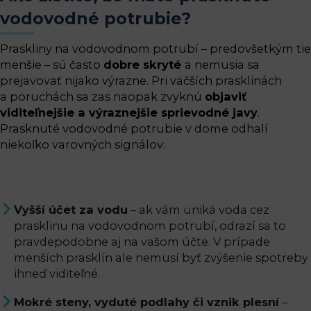
vodovodné potrubie?
Praskliny na vodovodnom potrubí – predovšetkým tie
menšie – sú často
dobre skryté
a nemusia sa
prejavovať nijako výrazne. Pri väčších prasklinách
a poruchách sa zas naopak zvyknú
objaviť
viditeľnejšie a výraznejšie sprievodné javy
.
Prasknuté vodovodné potrubie v dome odhalí
niekoľko varovných signálov:
Vyšší účet za vodu
– ak vám uniká voda cez
prasklinu na vodovodnom potrubí, odrazí sa to
pravdepodobne aj na vašom účte. V prípade
menších prasklín ale nemusí byť zvýšenie spotreby
ihneď viditeľné.
Mokré steny, vyduté podlahy či vznik plesní
–