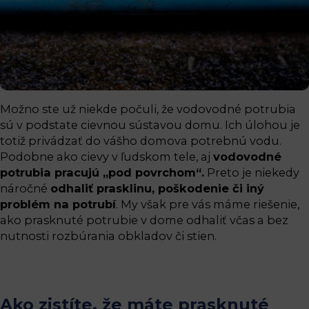
Možno ste už niekde počuli, že vodovodné potrubia
sú v podstate cievnou sústavou domu. Ich úlohou je
totiž privádzať do vášho domova potrebnú vodu.
Podobne ako cievy v ľudskom tele, aj
vodovodné
potrubia pracujú „pod povrchom“.
Preto je niekedy
náročné
odhaliť prasklinu, poškodenie či iný
problém na potrubí
. My však pre vás máme riešenie,
ako prasknuté potrubie v dome odhaliť včas a bez
nutnosti rozbúrania obkladov či stien.
Ako zistíte, že máte prasknuté