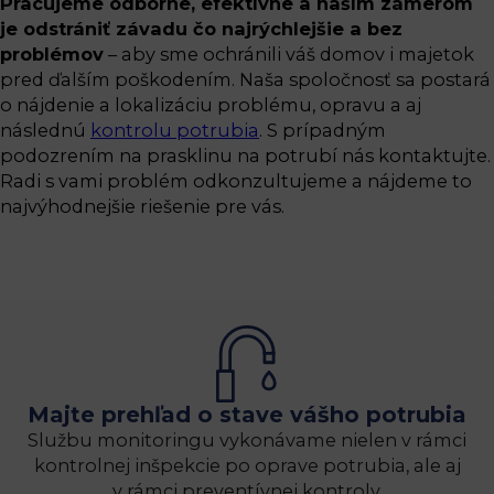
Pracujeme odborne, efektívne a naším zámerom
je odstrániť závadu čo najrýchlejšie a bez
problémov
– aby sme ochránili váš domov i majetok
pred ďalším poškodením. Naša spoločnosť sa postará
o nájdenie a lokalizáciu problému, opravu a aj
následnú
kontrolu potrubia
. S prípadným
podozrením na prasklinu na potrubí nás kontaktujte.
Radi s vami problém odkonzultujeme a nájdeme to
najvýhodnejšie riešenie pre vás.
Majte prehľad o stave vášho potrubia
Službu monitoringu vykonávame nielen v rámci
kontrolnej inšpekcie po oprave potrubia, ale aj
v rámci preventívnej kontroly.