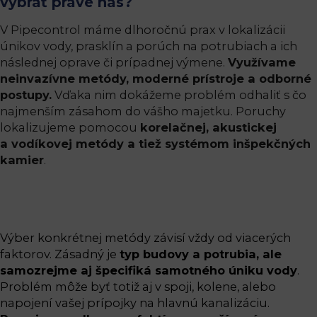
vybrať práve nás?
V Pipecontrol máme dlhoročnú prax v lokalizácii
únikov vody, prasklín a porúch na potrubiach a ich
následnej oprave či prípadnej výmene.
Využívame
neinvazívne metódy, moderné prístroje a odborné
postupy.
Vďaka nim dokážeme problém odhaliť s čo
najmenším zásahom do vášho majetku. Poruchy
lokalizujeme pomocou
korelačnej, akustickej
a vodíkovej metódy a tiež systémom inšpekčných
kamier
.
Výber konkrétnej metódy závisí vždy od viacerých
faktorov. Zásadný je
typ budovy a potrubia, ale
samozrejme aj špecifiká samotného úniku vody
.
Problém môže byť totiž aj v spoji, kolene, alebo
napojení vašej prípojky na hlavnú kanalizáciu.