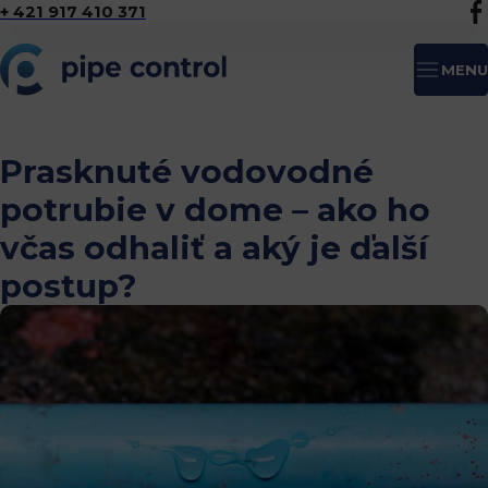
+ 421 917 410 371
MENU
Prasknuté vodovodné
potrubie v dome – ako ho
včas odhaliť a aký je ďalší
postup?