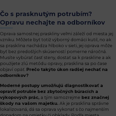
Čo s prasknutým potrubím?
Opravu nechajte na odborníkov
Oprava samostnej praskliny veľmi záleží od miesta jej
vzniku. Môžete byť totiž výborný domáci kutil, no ak
sa prasklina nachádza hlboko v sieti, jej oprava môže
byť bez predošlých skúseností pomerne náročná.
Musíte vybúrať časť steny, dostať sa k praskline a ak
použijete zlú metódu opravy, prasklina sa po čase
objaví opäť.
Prečo takýto úkon radšej nechať na
odborníkov?
Moderné postupy umožňujú diagnostikovať a
opraviť potrubie bez zbytočných búracích a
výkopových prác,
a tým samozrejme
bez značnej
škody na vašom majetku.
Ak je prasklina správne
lokalizovaná, dá sa oprava vykonať s čo najmenším
dopadom na omietky či obklady. Podľa miesta