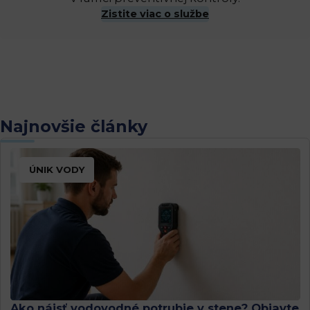
Zistite viac o službe
Najnovšie články
ÚNIK VODY
Ako nájsť vodovodné potrubie v stene? Objavte