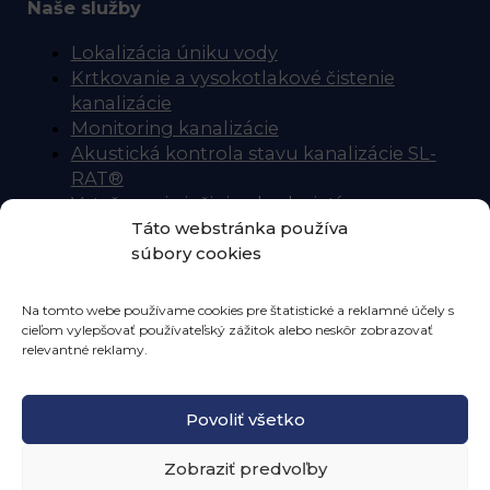
Naše služby
Lokalizácia úniku vody
Krtkovanie a vysokotlakové čistenie
kanalizácie
Monitoring kanalizácie
Akustická kontrola stavu kanalizácie SL-
RAT®
Vytyčovanie inžinierskych sietí
Táto webstránka používa
Úspora vody
súbory cookies
Dôležité odkazy
Na tomto webe používame cookies pre štatistické a reklamné účely s
Kontakt
cieľom vylepšovať používateľský zážitok alebo neskôr zobrazovať
O nás
relevantné reklamy.
Cookies
Ochrana osobných údajov
Povoliť všetko
Zobraziť predvoľby
Copyright © 2020 - 2026 PIPE CONTROL s.r.o.