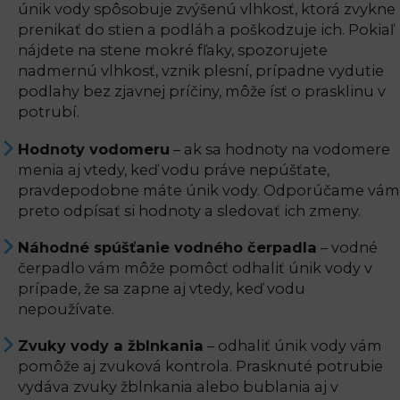
únik vody spôsobuje zvýšenú vlhkosť, ktorá zvykne
prenikať do stien a podláh a poškodzuje ich. Pokiaľ
nájdete na stene mokré fľaky, spozorujete
nadmernú vlhkosť, vznik plesní, prípadne vydutie
podlahy bez zjavnej príčiny, môže ísť o prasklinu v
potrubí.
Hodnoty vodomeru
– ak sa hodnoty na vodomere
menia aj vtedy, keď vodu práve nepúšťate,
pravdepodobne máte únik vody. Odporúčame vám
preto odpísať si hodnoty a sledovať ich zmeny.
Náhodné spúšťanie vodného čerpadla
– vodné
čerpadlo vám môže pomôcť odhaliť únik vody v
prípade, že sa zapne aj vtedy, keď vodu
nepoužívate.
Zvuky vody a žblnkania
– odhaliť únik vody vám
pomôže aj zvuková kontrola. Prasknuté potrubie
vydáva zvuky žblnkania alebo bublania aj v