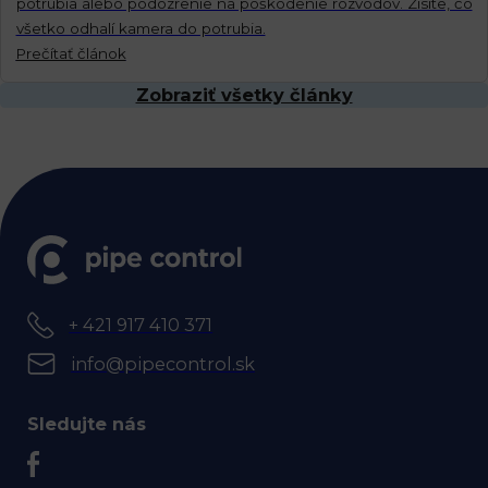
potrubia alebo podozrenie na poškodenie rozvodov. Zisite, čo
všetko odhalí kamera do potrubia.
Prečítať článok
Zobraziť všetky články
+ 421 917 410 371
info@pipecontrol.sk
Sledujte nás