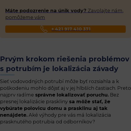
Máte podozrenie na únik vody?
Zavolajte nám,
pomôžeme vám
+ 421 917 410 371
Prvým krokom riešenia problémov
s potrubím je lokalizácia závady
Sieť vodovodných potrubí môže byť rozsiahla a k
poškodeniu mohlo dôjsť aj v jej hlbších častiach. Preto
najprv radíme
správne lokalizovať poruchu.
Bez
presnej lokalizácie praskliny
sa môže stať, že
vybúrate polovicu domu a prasklinu aj tak
nenájdete.
Aké výhody pre vás má lokalizácia
prasknutého potrubia od odborníkov?