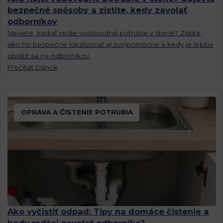
bezpečné spôsoby a zistite, kedy zavolať
odborníkov
Neviete, kadiaľ vedie vodovodné potrubie v stene? Zistite,
ako ho bezpečne lokalizovať aj svojpomocne a kedy je lepšie
obrátiť sa na odborníkov.
Prečítať článok
OPRAVA A ČISTENIE POTRUBIA
Ako vyčistiť odpad: Tipy na domáce čistenie a