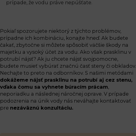
prípade, že vodu práve nepúšťate.
Pokiaľ spozorujete niektorý z týchto problémov,
prípadne ich kombináciu, konajte hneď. Ak budete
čakať, zbytočne si môžete spôsobiť väčšie škody na
majetku a vysoký účet za vodu. Ako však prasklinu v
potrubí nájsť? Ak ju chcete nájsť svojpomocne,
budete musieť vybúrať značnú časť steny či obkladov.
Nechajte to preto na odborníkov. S našimi metódami
dokážeme nájsť prasklinu na potrubí aj cez stenu,
vďaka čomu sa vyhnete búracím prácam
,
neporiadku a následnej náročnej oprave. V prípade
podozrenia na únik vody nás neváhajte kontaktovať
pre
nezáväznú konzultáciu.