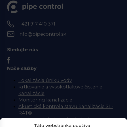
+ 421 917 410 371
info@pipecontrol.sk
Sledujte nás
Naše služby
Lokalizácia úniku vody
Krtkovanie a vysokotlakové čistenie
kanalizácie
Monitoring kanalizácie
Akustická kontrola stavu kanalizácie SL-
RAT®
Vytyčovanie inžinierskych sietí
Táto webstránka používa
Úspora vody